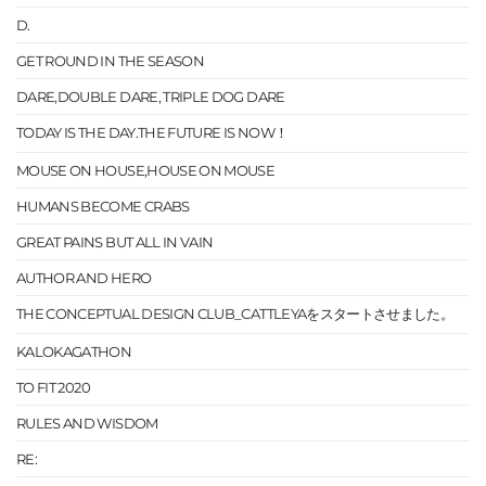
D.
GET ROUND IN THE SEASON
DARE,DOUBLE DARE, TRIPLE DOG DARE
TODAY IS THE DAY.THE FUTURE IS NOW！
MOUSE ON HOUSE,HOUSE ON MOUSE
HUMANS BECOME CRABS
GREAT PAINS BUT ALL IN VAIN
AUTHOR AND HERO
THE CONCEPTUAL DESIGN CLUB_CATTLEYAをスタートさせました。
KALOKAGATHON
TO FIT 2020
RULES AND WISDOM
RE: